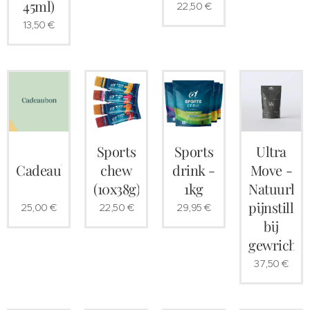
45ml)
22,50
€
13,50
€
Sports
Sports
Ultra
Cadeaubon
chew
drink -
Move -
(10x38g)
1kg
Natuurlijk
pijnstiller
25,00
€
22,50
€
29,95
€
bij
gewrichts
37,50
€