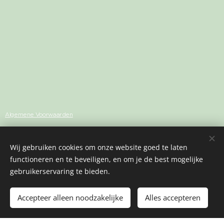
Algemene Voorwaarden
Privacybeleid
Wij gebruiken cookies om onze website goed te laten
functioneren en te beveiligen, en om je de best mogelijke
Volg me op
Facebook
of
Instagram
gebruikerservaring te bieden.
Accepteer alleen noodzakelijke
Alles accepteren
Cookies
Céline De Groote