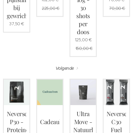
bij
30
225,00
€
70,00
€
gewrichtspijnen
shots
per
37,50
€
doos
125,00
€
150,00
€
Volgende
Neversecond
Ultra
Neversec
P30 -
Cadeaubon
Move -
C30
Proteine
Natuurlijke
Fuel