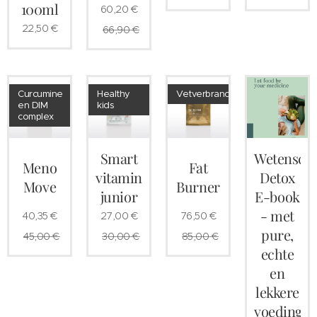
100ml
60,20
€
22,50
€
66,90
€
Curcumine
Healthy
Vetverbranding
en DIM
kids
complex
Smart
Wetenscha
Meno
Fat
vitamins
Detox
Move
Burner
junior
E-book
- met
40,35
€
27,00
€
76,50
€
pure,
45,00
€
30,00
€
85,00
€
echte
en
lekkere
voeding