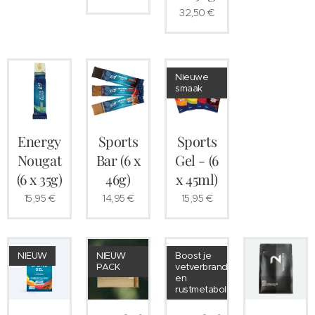
32,50
€
Nieuwe
smaak
Energy
Sports
Sports
Nougat
Bar (6 x
Gel - (6
(6 x 35g)
46g)
x 45ml)
15,95
€
14,95
€
15,95
€
NIEUW
NIEUW
Boost je
PACK
vetverbranding
en
rustmetabolisme