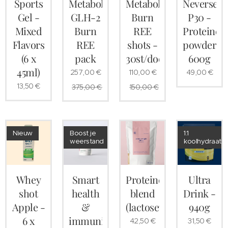
Sports
Metabolic
Metabolic
Neversec
Gel -
GLH-2
Burn
P30 -
Mixed
Burn
REE
Proteine
Flavors
REE
shots -
powder
(6 x
pack
30st/doos
600g
45ml)
257,00
€
110,00
€
49,00
€
13,50
€
375,00
€
150,00
€
Nieuw
Boost je
1:1
weerstand
koolhydraatra
Whey
Smart
Proteine
Ultra
shot
health
blend
Drink -
Apple -
&
(lactosevrij)
940g
6 x
immunity
42,50
€
31,50
€