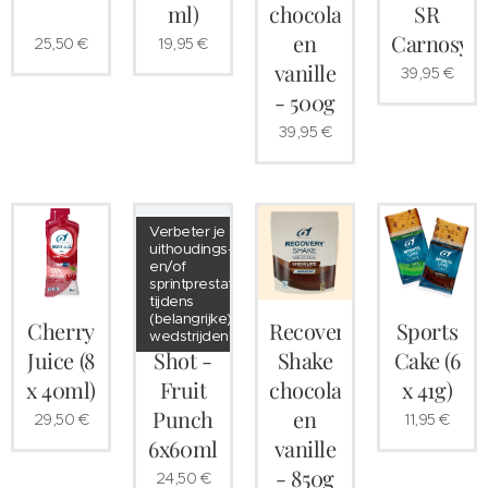
ml)
chocolade
SR
en
Carnosyn
25,50
€
19,95
€
vanille
39,95
€
- 500g
39,95
€
Verbeter je
uithoudings-
en/of
sprintprestaties
tijdens
(belangrijke)
Cherry
Nitrate
Recovery
Sports
wedstrijden!
Juice (8
Shot -
Shake
Cake (6
x 40ml)
Fruit
chocolade
x 41g)
Punch
en
29,50
€
11,95
€
6x60ml
vanille
- 850g
24,50
€