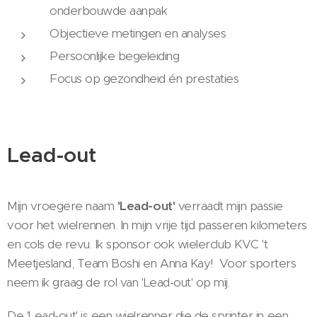
onderbouwde aanpak
Objectieve metingen en analyses
Persoonlijke begeleiding
Focus op gezondheid én prestaties
Lead-out
Mijn vroegere naam
'Lead-out'
verraadt mijn passie
voor het wielrennen. In mijn vrije tijd passeren kilometers
en cols de revu. Ik sponsor ook wielerclub KVC 't
Meetjesland, Team Boshi en Anna Kay! Voor sporters
neem ik graag de rol van 'Lead-out' op mij.
De 'Lead-out' is een wielrenner die de sprinter in een