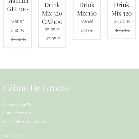
Maurten
Drink
Drink
Drink
GEL100
Mix 320
Mix 160
Mix 320
CAF100
Vanaf
Vanaf
37,20
€
35,95
€
3,95
€
2,35
€
46,50
€
47,95
€
37,50
€
Céline De Groote
Kloosterstraat 71a
9910 Knesselare
hello@celinedegroote.be
0476 73 16 72