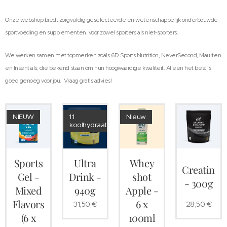
Onze webshop biedt zorgvuldig geselecteerde én wetenschappelijk onderbouwde
sportvoeding en supplementen, voor zowel sporters als niet-sporters.
We werken samen met topmerken zoals 6D Sports Nutrition, NeverSecond, Maurten
en Insentials, die bekend staan om hun hoogwaardige kwaliteit. Alleen het best is
goed genoeg voor jou. Vraag gratis advies!
NIEUW
1:1
Nieuw
koolhydraatratio
Sports
Ultra
Whey
Creatine
Gel -
Drink -
shot
- 300g
Mixed
940g
Apple -
Flavors
6 x
31,50
€
28,50
€
(6 x
100ml