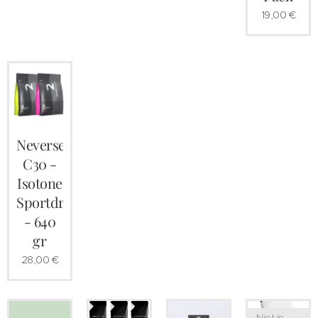
19,00
€
Neversecond
C30 -
Isotone
Sportdrank
- 640
gr
28,00
€
Niet in