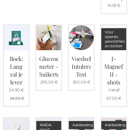
14,95
€
Voor
spieren,
gewrichten
en botten
Boek:
Glucose
Voedsel
J-
Lang
meter -
Intolerantie
Magneflex
zal je
Suikertest
Test
II -
lever
shots
295,00
€
350,00
€
24,90
€
Vanaf
24,90
€
67,50
€
WADA
Aanbieding
Aanbieding
proof