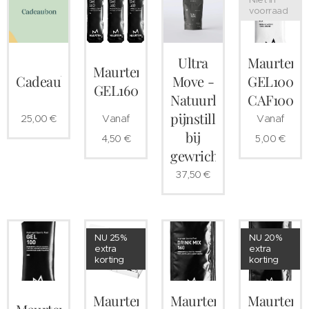
voorraad
Ultra
Maurten
Maurten
Cadeaubon
Move -
GEL100
GEL160
Natuurlijke
CAF100
pijnstiller
25,00
€
Vanaf
Vanaf
bij
4,50
€
5,00
€
gewrichtspijnen
37,50
€
NU 25%
NU 20%
extra
extra
korting
korting
Maurten
Maurten
Maurten