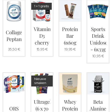
1 + 1 gratis
Vitamine
Protein
Sports
Collageen
D3
Bar
Drink
Peptan
cherry
6x60g
Unidose
- 6x33g
35,50
€
15,95
€
19,95
€
10,95
€
Nieuwe
smaken
Ultragel
Whey
Beta
ORS
(6 x 70
Protein
Alanine