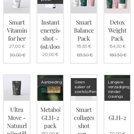
Smart
Instant
Smart
Detox
Vitamins
energiser
Balance
Weight
for her
shot -
Pack
Pack
6st/doos
27,00
€
115,85
€
154,30
€
20,00
€
30,00
€
135,50
€
180,50
€
Aanbieding
Geen
Langere
suiker of
verzadiging,
zoetstoffen
minder
cravings
Ultra
Metabolic
Smart
Move -
GLH-2
collagen
GLH-2
Natuurlijke
pack
shot
pijnstiller
10g -
182,00
€
70,00
€