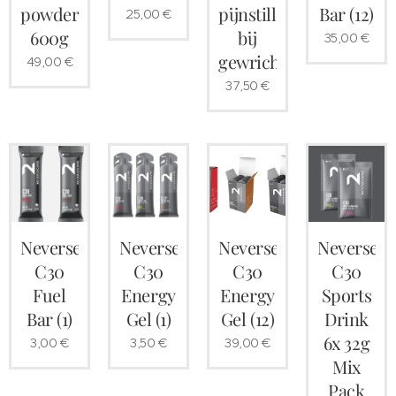
powder
pijnstiller
Bar (12)
25,00
€
600g
bij
35,00
€
gewrichtspijnen
49,00
€
37,50
€
Neversecond
Neversecond
Neversecond
Neversec
C30
C30
C30
C30
Fuel
Energy
Energy
Sports
Bar (1)
Gel (1)
Gel (12)
Drink
6x 32g
3,00
€
3,50
€
39,00
€
Mix
Pack