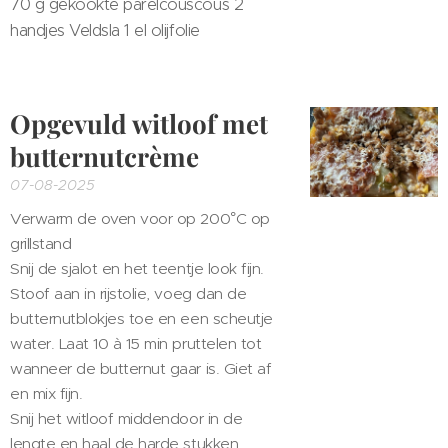
70 g gekookte parelcouscous
2
handjes Veldsla
1 el olijfolie
Opgevuld witloof met
butternutcrème
07-08-2025
Verwarm de oven voor op 200°C op
grillstand
Snij de sjalot en het teentje look fijn.
Stoof aan in rijstolie, voeg dan de
butternutblokjes toe en een scheutje
water. Laat 10 à 15 min pruttelen tot
wanneer de butternut gaar is. Giet af
en mix fijn.
Snij het witloof middendoor in de
lengte en haal de harde stukken...