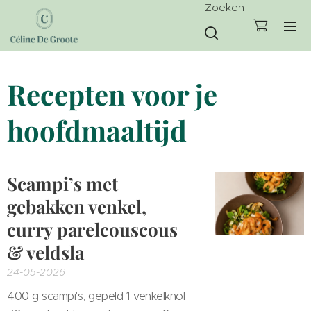
Zoeken
Recepten voor je
hoofdmaaltijd
Scampi’s met
gebakken venkel,
curry parelcouscous
& veldsla
24-05-2026
400 g scampi's, gepeld
1 venkelknol