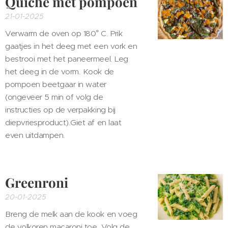
Quiche met pompoen
21-01-2025
Verwarm de oven op 180° C. Prik
gaatjes in het deeg met een vork en
bestrooi met het paneermeel. Leg
het deeg in de vorm.
Kook de
pompoen beetgaar in water
(ongeveer 5 min of volg de
instructies op de verpakking bij
diepvriesproduct).Giet af en laat
even uitdampen.
Greenroni
20-01-2025
Breng de melk aan de kook en voeg
de volkoren macaroni toe. Volg de