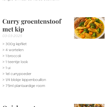
Curry
groentenstoof
met kip
03-03-2025
> 300g kipfilet
>
4 wortelen
> 1 broccoli
> 1 teentje look
> 1 ui
> 1el currypoeder
> 1/4 blokje kippenbouillon
> 75ml plantaardige room