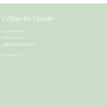
Céline De Groote
Kloosterstraat 71a
9910 Knesselare
hello@celinedegroote.be
0476 73 16 72