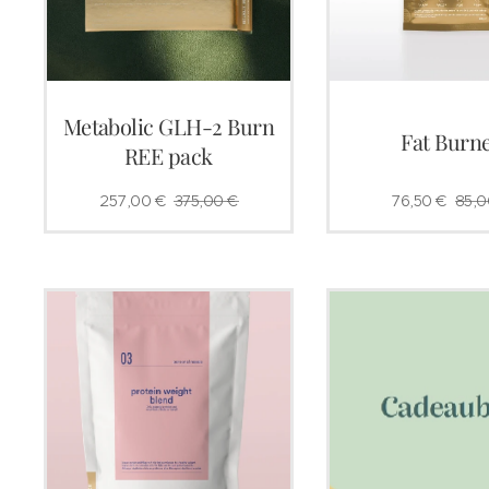
Metabolic GLH-2 Burn
Fat Burn
REE pack
257,00
€
375,00
€
76,50
€
85,0