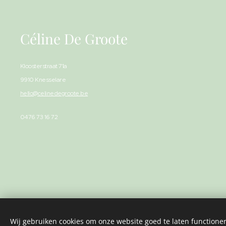
Céline De Groote
Kloosterstraat 71a
9910 Knesselare
hello@celinedegroote.be
0476 73 16 72
Wij gebruiken cookies om onze website goed te laten functioner