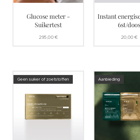
Glucose meter -
Instant energise
Suikertest
6st/doo
295,00
€
20,00
€
Geen suiker of zoetstoffen
Aanbieding