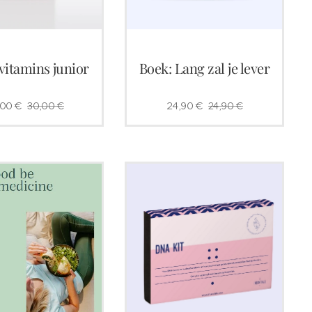
vitamins junior
Boek: Lang zal je lever
,00
€
30,00
€
24,90
€
24,90
€