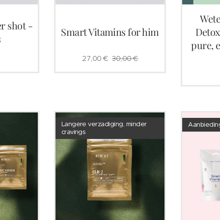
Wete
r shot -
Smart Vitamins for him
Detox
s
pure, 
27,00
€
30,00
€
Langere verzadiging, minder
Aanbiedin
cravings