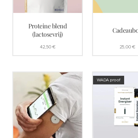
Proteine blend
Cadeaub
(lactosevrij)
42,50
€
25,00
€
WADA proof