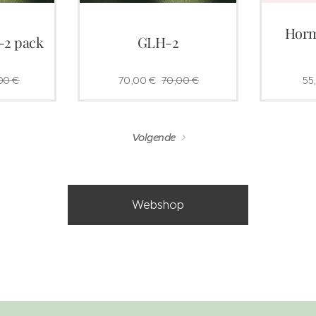
Horm
-2 pack
GLH-2
00
€
70,00
€
70,00
€
55
Volgende
Webshop