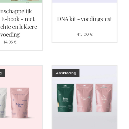
nschappelijk
 E-book - met
DNA kit - voedingstest
echte en lekkere
voeding
415,00
€
14,95
€
g
Aanbieding