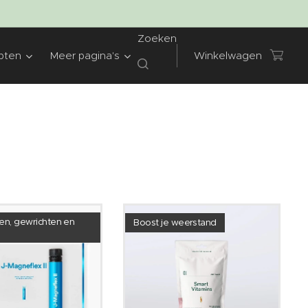
Zoeken
pten
Meer pagina's
Winkelwagen
en, gewrichten en
Boost je weerstand