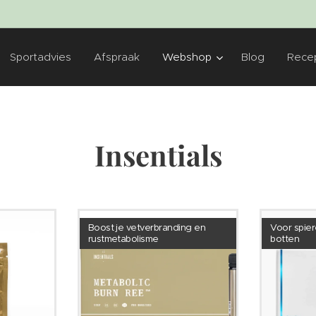
Sportadvies
Afspraak
Webshop
Blog
Rece
Insentials
Boost je vetverbranding en
Voor spier
rustmetabolisme
botten