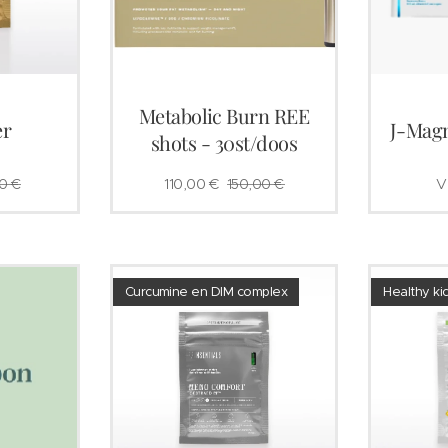
Metabolic Burn REE
er
J-Magn
shots - 30st/doos
0
€
110,00
€
150,00
€
V
Curcumine en DIM complex
Healthy ki