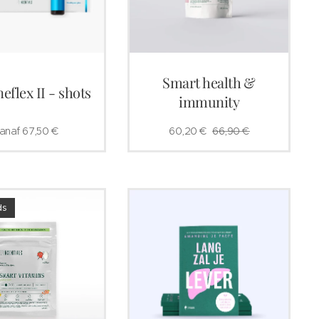
Smart health &
eflex II - shots
immunity
anaf
67,50
€
60,20
€
66,90
€
ds