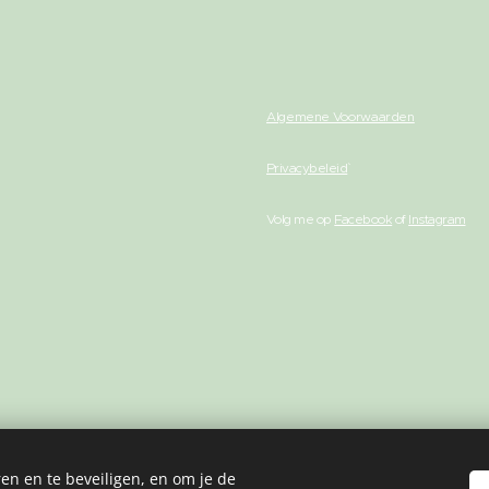
Algemene Voorwaarden
Privacybeleid
Volg me op
Facebook
of
Instagram
en en te beveiligen, en om je de