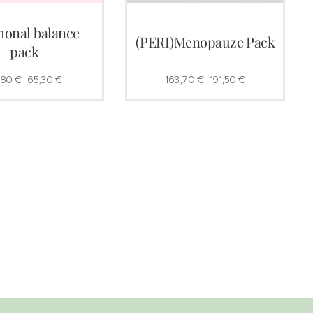
onal balance
(PERI)Menopauze Pack
pack
,80
€
65,30
€
163,70
€
191,50
€