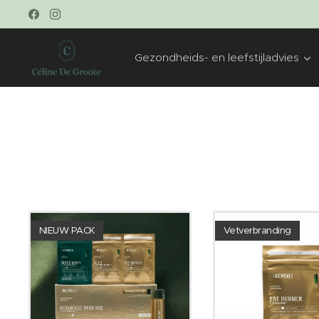
Gezondheids- en leefstijladvies
NIEUW PACK
Vetverbranding