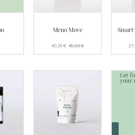
on
Meno Move
Smart 
40,35
€
45,00
€
27