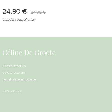
24,90
€
24,90
€
exclusief verzendkosten
Céline De Groote
Kloosterstraat 71a
9910 Knesselare
hello@celinedegroote.be
0476 73 16 72