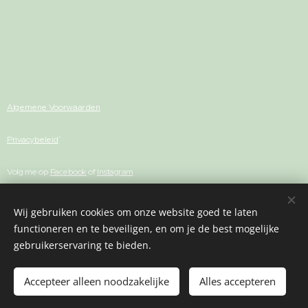
Algemene Voorwaarden
Privacybeleid
Volg me op
Facebook
of
Instagram
Wij gebruiken cookies om onze website goed te laten
functioneren en te beveiligen, en om je de best mogelijke
Cookies
gebruikerservaring te bieden.
Toevoegen aan de winkelwagen
Accepteer alleen noodzakelijke
Alles accepteren