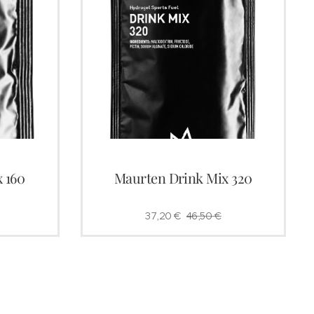
 160
Maurten Drink Mix 320
37,20
€
46,50
€