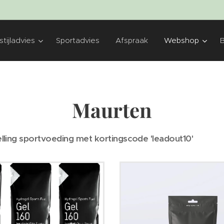
tijladvies
Sportadvies
Afspraak
Webshop
Maurten
lling sportvoeding met kortingscode 'leadout10'