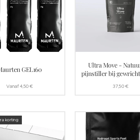
Ultra Move - Natuur
Maurten GEL160
pijnstiller bij gewrich
Vanaf
4,50
€
37,50
€
ra korting