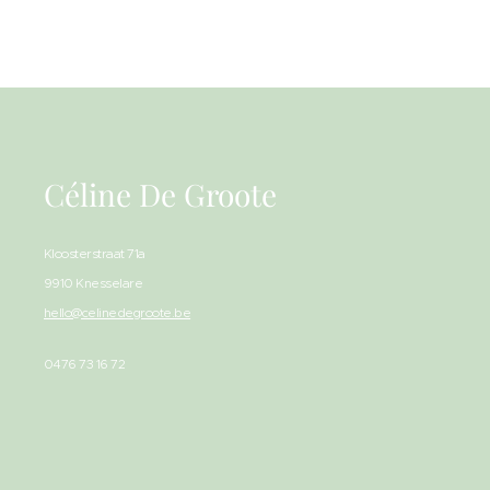
Céline De Groote
Kloosterstraat 71a
9910 Knesselare
hello@celinedegroote.be
0476 73 16 72