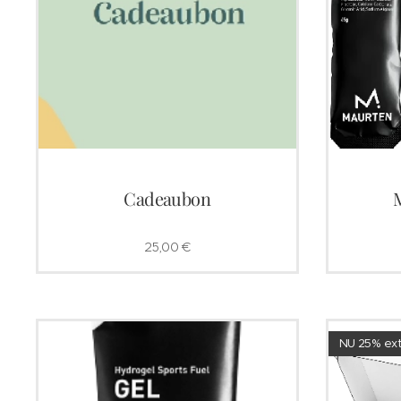
Cadeaubon
25,00
€
NU 25% ext