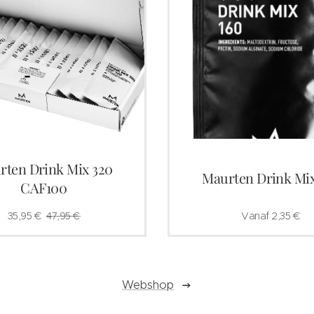
rten Drink Mix 320
Maurten Drink Mix
CAF100
35,95
€
47,95
€
Vanaf
2,35
€
Webshop