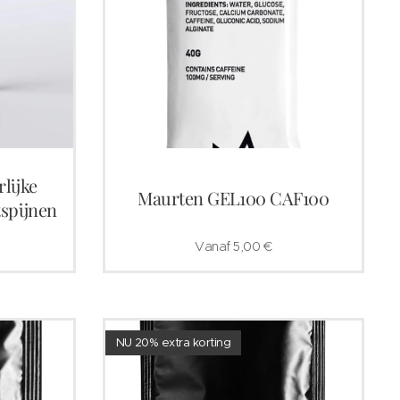
lijke
Maurten GEL100 CAF100
tspijnen
Vanaf
5,00
€
NU 20% extra korting