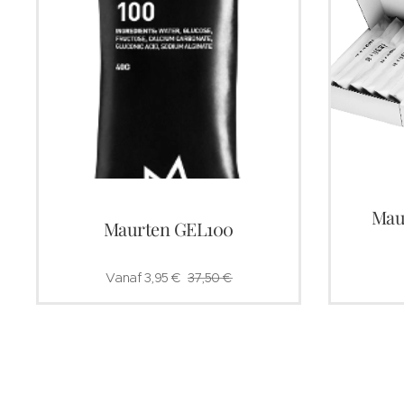
Mau
Maurten GEL100
Vanaf
3,95
€
37,50
€