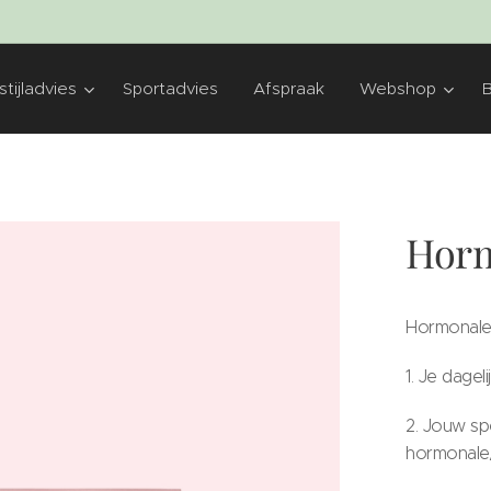
tijladvies
Sportadvies
Afspraak
Webshop
Horm
Hormonale
1. Je dageli
2. Jouw sp
hormonale/