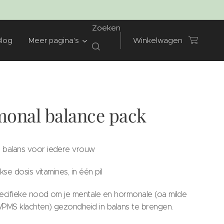
Zoeken
Blog
Meer pagina's
Winkelwagen
onal balance pack
 balans voor iedere vrouw
jkse dosis vitamines, in één pil
ecifieke nood om je mentale en hormonale (oa milde
PMS klachten) gezondheid in balans te brengen.