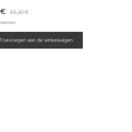
€
65,30
€
zendkosten
Toevoegen aan de winkelwagen