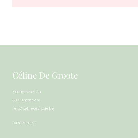
Céline De Groote
Kloosterstraat 71a
9910 Knesselare
hello@celinedegroote.be
0476 73 16 72