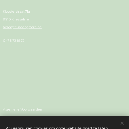
Kloosterstraat 71a
9910 Knesselare
hello@celinedegroote.be
0476 73 16 72
Algemene Voorwaarden
Privacybeleid
Wij gebruiken cookies om onze website goed te laten