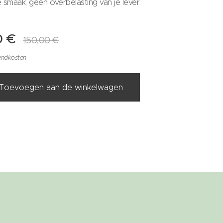
 smaak, geen overbelasting van je lever.
0
€
150,00
€
zendkosten
Toevoegen aan de winkelwagen