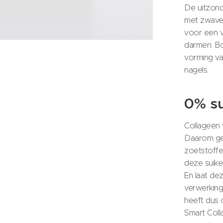
De uitzond
met zwave
voor een 
darmen. B
vorming van
nagels.
0% su
Collageen 
Daarom geb
zoetstoffe
deze suike
En laat de
verwerking
heeft dus 
Smart Colla