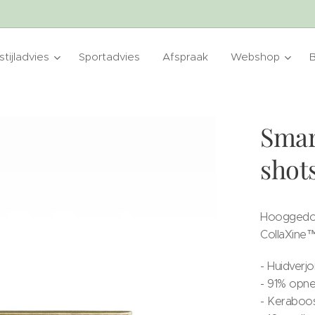
tijladvies
Sportadvies
Afspraak
Webshop
Smar
shot
Hooggedos
CollaXine™
- Huidverjo
- 91% opn
- Keraboo