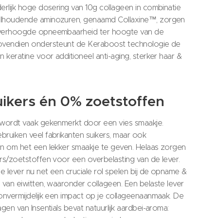
erlijk hoge dosering van 10g collageen in combinatie
lhoudende aminozuren, genaamd Collaxine™, zorgen
verhoogde opneembaarheid ter hoogte van de
ovendien ondersteunt de Keraboost technologie de
 keratine voor additioneel anti-aging, sterker haar &
ikers én 0% zoetstoffen
wordt vaak gekenmerkt door een vies smaakje.
ruiken veel fabrikanten suikers, maar ook
n om het een lekker smaakje te geven. Helaas zorgen
rs/zoetstoffen voor een overbelasting van de lever.
ze lever nu net een cruciale rol spelen bij de opname &
 van eiwitten, waaronder collageen. Een belaste lever
onvermijdelijk een impact op je collageenaanmaak. De
gen van Insentials bevat natuurlijk aardbei-aroma: