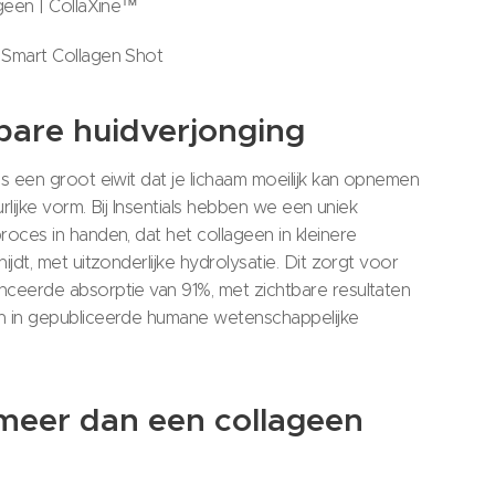
ageen | CollaXine™
Smart Collagen Shot
bare huidverjonging
is een groot eiwit dat je lichaam moeilijk kan opnemen
uurlijke vorm. Bij Insentials hebben we een uniek
roces in handen, dat het collageen in kleinere
ijdt, met uitzonderlijke hydrolysatie. Dit zorgt voor
ceerde absorptie van 91%, met zichtbare resultaten
 in gepubliceerde humane wetenschappelijke
meer dan een collageen