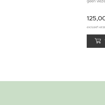
geen vieze
125,0
exclusief ver