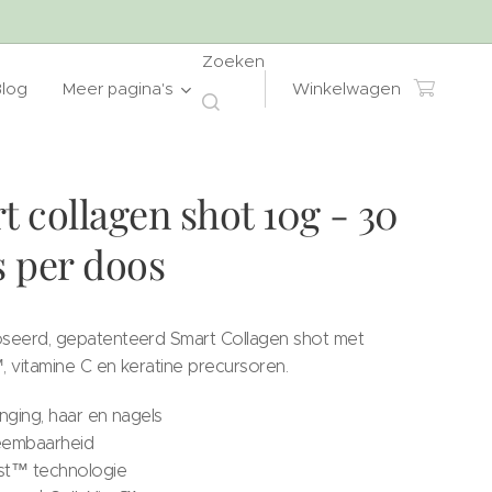
Zoeken
Blog
Meer pagina's
Winkelwagen
t collagen shot 10g - 30
s per doos
eerd, gepatenteerd Smart Collagen shot met
, vitamine C en keratine precursoren.
nging, haar en nagels
eembaarheid
st™ technologie