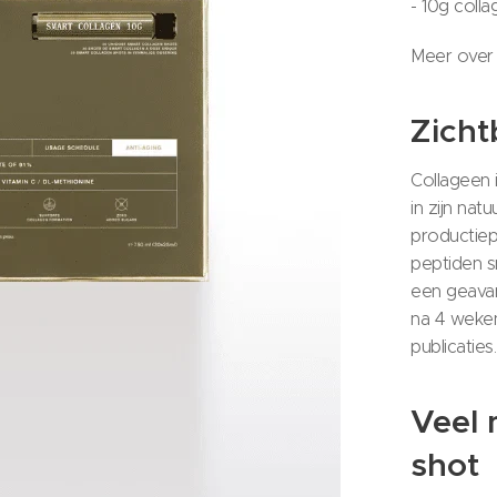
- 10g coll
Meer over 
Zicht
Collageen 
in zijn nat
productiep
peptiden sn
een geavan
na 4 weken
publicaties.
Veel 
shot