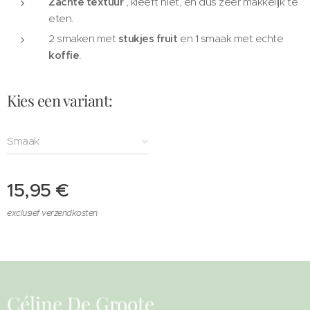
Zachte textuur
, kleeft niet, en dus zeer makkelijk te
eten.
2 smaken met
stukjes fruit
en 1 smaak met echte
koffie
.
Kies een variant:
Smaak
15,95
€
exclusief verzendkosten
Céline De Groote