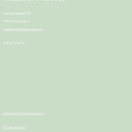
Kloosterstraat 71a
9910 Knesselare
hello@celinedegroote.be
0476 73 16 72
Algemene Voorwaarden
Privacybeleid