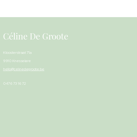
Céline De Groote
Kloosterstraat 71a
9910 Knesselare
hello@celinedegroote.be
0476 73 16 72