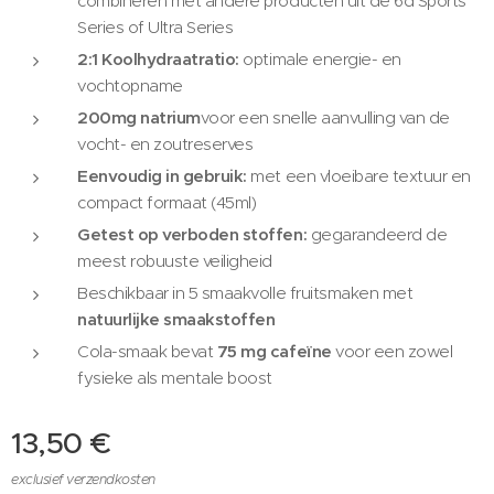
combineren met andere producten uit de 6d Sports
Series of Ultra Series
2:1 Koolhydraatratio:
optimale energie- en
vochtopname
200mg natrium
voor een snelle aanvulling van de
vocht- en zoutreserves
Eenvoudig
in gebruik:
met een vloeibare textuur en
compact formaat (45ml)
Getest op verboden stoffen:
gegarandeerd de
meest robuuste veiligheid
Beschikbaar in 5 smaakvolle fruitsmaken met
natuurlijke smaakstoffen
Cola-smaak bevat
75 mg cafeïne
voor een zowel
fysieke als mentale boost
13,50
€
exclusief verzendkosten