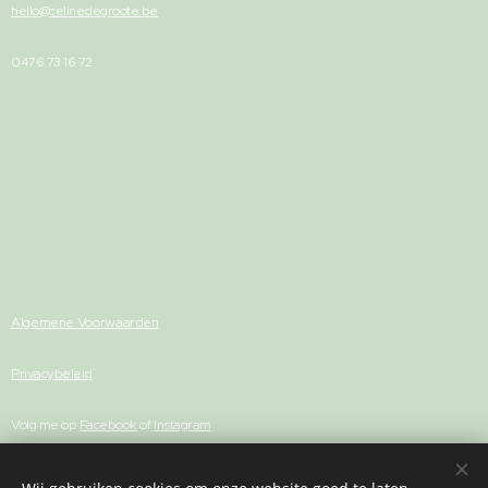
hello@celinedegroote.be
0476 73 16 72
Algemene Voorwaarden
Privacybeleid
Volg me op
Facebook
of
Instagram