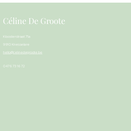
Céline De Groote
Kloosterstraat 71a
9910 Knesselare
hello@celinedegroote.be
0476 73 16 72