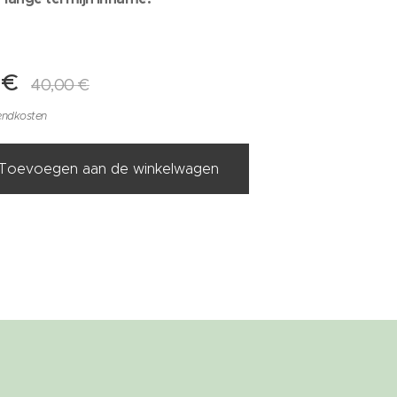
€
40,00
€
zendkosten
Toevoegen aan de winkelwagen