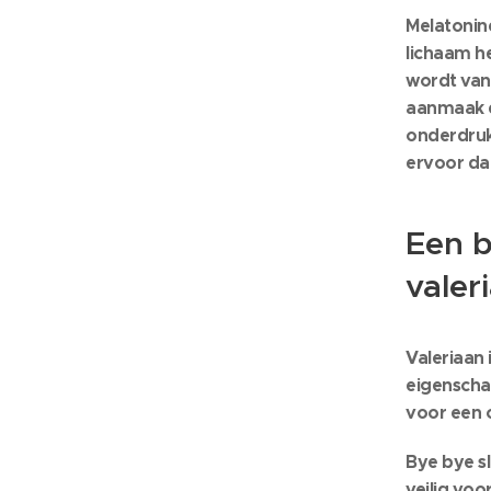
Melatonine
lichaam he
wordt van
aanmaak e
onderdruk
ervoor dat
Een b
valer
Valeriaan
eigenscha
voor een 
Bye bye sl
veilig voo