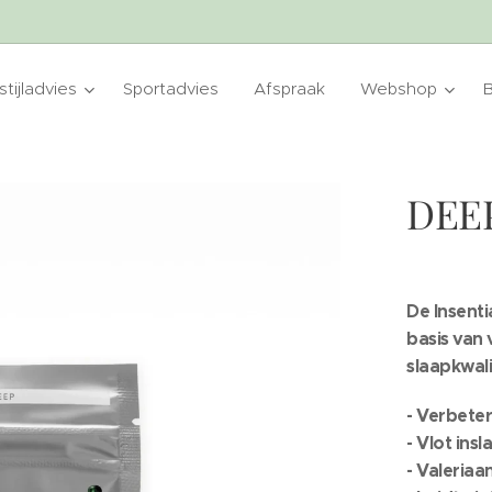
tijladvies
Sportadvies
Afspraak
Webshop
DEE
De Insenti
basis van
slaapkwali
- Verbeter
- Vlot ins
- Valeria