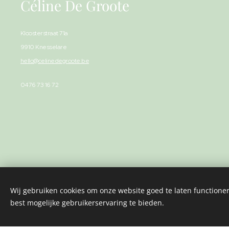
Céline De Groote
Kloosterstraat 71a
9910 Knesselare
hello@celinedegroote.be
0476 73 16 72
Wij gebruiken cookies om onze website goed te laten functioner
best mogelijke gebruikerservaring te bieden.