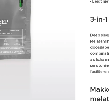
- Leidt nie
3-in-
Deep sleep
Melatamin
doorslape
combinati
als lichaa
serotonine
faciliteren
Makke
mela