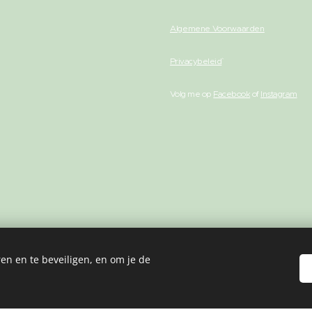
Algemene Voorwaarden
Privacybeleid
Volg me op
Facebook
of
Instagram
en en te beveiligen, en om je de
Cookies