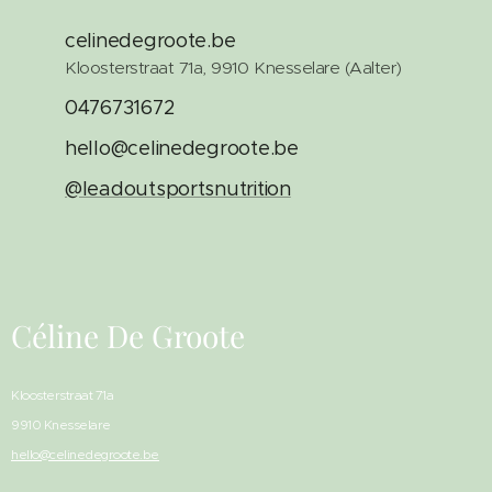
celinedegroote.be
Kloosterstraat 71a, 9910 Knesselare (Aalter)
0476731672
hello@celinedegroote.be
@leadoutsportsnutrition
Céline De Groote
Kloosterstraat 71a
9910 Knesselare
hello@celinedegroote.be