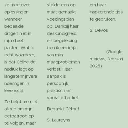
ze mee over
stelde een op
om haar
oplossingen
maat gemaakt
inspirerende tips
wanneer
voedingsplan
te gebruiken.
bepaalde
op. Dankzij haar
S. Devos
dingen niet in
deskundigheid
mijn dieet
en begeleiding
pasten. Wat ik
ben ik eindelijk
(Google
echt waardeer,
van mijn
reviews, februari
is dat Céline de
maagproblemen
2025)
nadruk legt op
verlost. Haar
langetermijnvera
aanpak is
nderingen in
persoonlijk,
levensstijl.
praktisch en
vooral effectief.
Ze helpt me niet
alleen om mijn
Bedankt Céline!
eetpatroon op
S. Laureyns
te volgen, maar