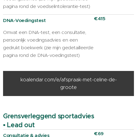
pagina rond de voedselintolerantie-test)
€415
DNA-Voedingstest
Omvat een DNA-test, een consultatie,
persoonlijk voedingsadvies en een
gedrukt boekwerk (zie mijn gedetailleerde
pagina rond de DNA-voedingstest)
koalendar.com/e/afspraak-met-celine-de-
groote
d
Grensverleggend sportadvies
• Lead out
€69
Consultatie & advies