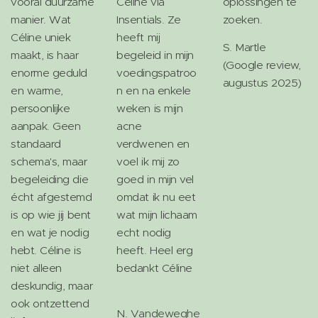
vooral duurzame
Céline via
oplossingen te
manier. Wat
Insentials. Ze
zoeken.
Céline uniek
heeft mij
S. Martle
maakt, is haar
begeleid in mijn
(Google review,
enorme geduld
voedingspatroo
augustus 2025)
en warme,
n en na enkele
persoonlijke
weken is mijn
aanpak. Geen
acne
standaard
verdwenen en
schema's, maar
voel ik mij zo
begeleiding die
goed in mijn vel
écht afgestemd
omdat ik nu eet
is op wie jij bent
wat mijn lichaam
en wat je nodig
echt nodig
hebt. Céline is
heeft. Heel erg
niet alleen
bedankt Céline
deskundig, maar
❤️
ook ontzettend
N. Vandeweghe