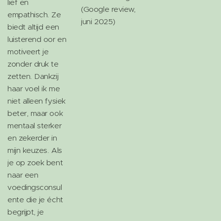
lief en
(Google review,
empathisch. Ze
juni 2025)
biedt altijd een
luisterend oor en
motiveert je
zonder druk te
zetten. Dankzij
haar voel ik me
niet alleen fysiek
beter, maar ook
mentaal sterker
en zekerder in
mijn keuzes. Als
je op zoek bent
naar een
voedingsconsul
ente die je écht
begrijpt, je