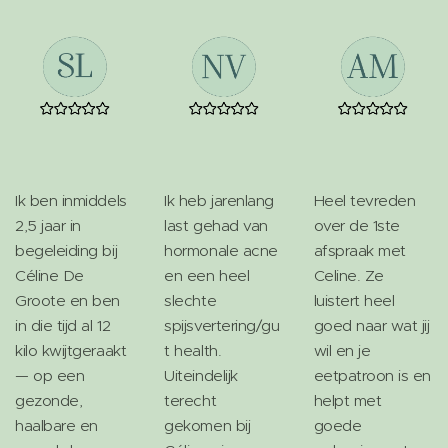
Ik ben inmiddels
Ik heb jarenlang
Heel tevreden
2,5 jaar in
last gehad van
over de 1ste
begeleiding bij
hormonale acne
afspraak met
Céline De
en een heel
Celine. Ze
Groote en ben
slechte
luistert heel
in die tijd al 12
spijsvertering/gu
goed naar wat jij
kilo kwijtgeraakt
t health.
wil en je
— op een
Uiteindelijk
eetpatroon is en
gezonde,
terecht
helpt met
haalbare en
gekomen bij
goede