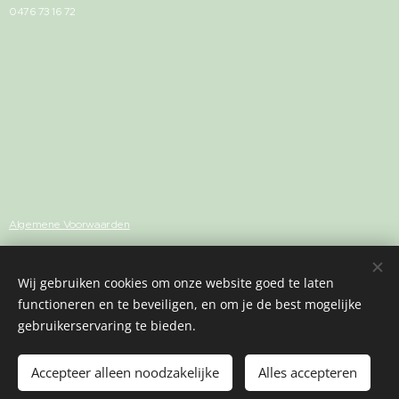
0476 73 16 72
Algemene Voorwaarden
Privacybeleid
Wij gebruiken cookies om onze website goed te laten
functioneren en te beveiligen, en om je de best mogelijke
Volg me op
Facebook
of
Instagram
gebruikerservaring te bieden.
Accepteer alleen noodzakelijke
Alles accepteren
Cookies