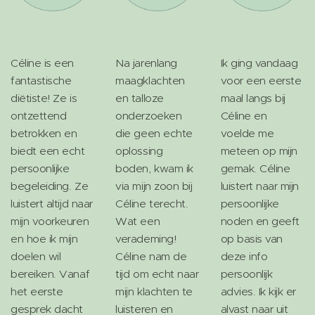
Céline is een
Na jarenlang
Ik ging vandaag
fantastische
maagklachten
voor een eerste
diëtiste! Ze is
en talloze
maal langs bij
ontzettend
onderzoeken
Céline en
betrokken en
die geen echte
voelde me
biedt een echt
oplossing
meteen op mijn
persoonlijke
boden, kwam ik
gemak. Céline
begeleiding. Ze
via mijn zoon bij
luistert naar mijn
luistert altijd naar
Céline terecht.
persoonlijke
mijn voorkeuren
Wat een
noden en geeft
en hoe ik mijn
verademing!
op basis van
doelen wil
Céline nam de
deze info
bereiken. Vanaf
tijd om echt naar
persoonlijk
het eerste
mijn klachten te
advies. Ik kijk er
gesprek dacht
luisteren en
alvast naar uit