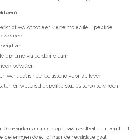
oldoen?
erknipt wordt tot een kleine molecule = peptide
en worden
oegd zijn
oede opname via de dunne darm
ageen bevatten
en want dat is heel belastend voor de lever
ultaten en wetenschappelijke studies terug te vinden
n 3 maanden voor een optimaal resultaat. Je neemt het
e oefeningen doet of naar de revalidatie gaat.