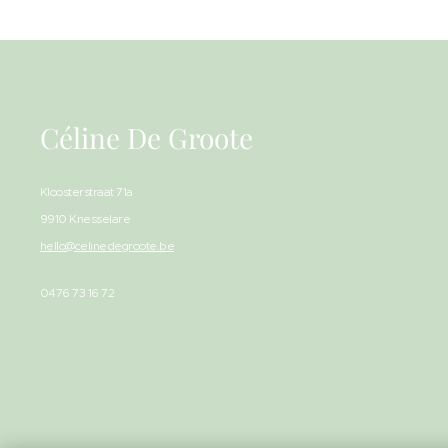
Céline De Groote
Kloosterstraat 71a
9910 Knesselare
hello@celinedegroote.be
0476 73 16 72