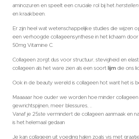
aminozuren en speelt een cruciale rol bij het
herstellen
en kraakbeen.
Er zijn heel wat wetenschappelijke studies die wijzen 
een verhoogde collageensynthese in het lichaam door
50mg Vitamine C.
Collageen zorgt dus voor structuur, stevigheid en elasti
collageen als het ware zien als een soort
lijm
die ons li
Ook in de beauty wereld is collageen hot want het is bel
Maaaaar hoe ouder we worden hoe minder collageen 
gewrichtspijnen, meer blessures, ...
Vanaf je 25ste vermindert de collageen aanmaak en na
is het helemaal gedaan🙈
Je kan collageen uit voeding halen zoals vis met graatje