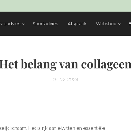
tijladvies
Sportadvies
Afspraak
Webshop
Het belang van collagee
16-02-2024
jk lichaam. Het is rijk aan eiwitten en essentiële