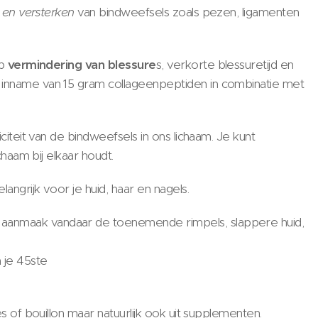
 en versterken
van bindweefsels zoals pezen, ligamenten
op
v
ermindering van blessure
s, verkorte blessuretijd en
 inname van 15 gram collageenpeptiden in combinatie met
citeit van de bindweefsels in ons lichaam. Je kunt
chaam bij elkaar houdt.
angrijk voor je huid, haar en nagels.
aanmaak vandaar de toenemende rimpels, slappere huid,
 je 45ste
s of bouillon maar natuurlijk ook uit supplementen.