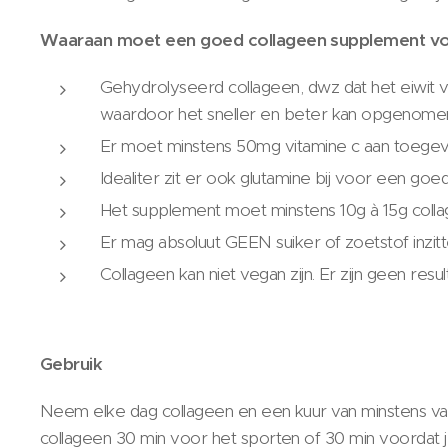
Waaraan moet een goed collageen supplement v
Gehydrolyseerd collageen, dwz dat het eiwit v
waardoor het sneller en beter kan opgenom
Er moet minstens 50mg vitamine c aan toegev
Idealiter zit er ook glutamine bij voor een g
Het supplement moet minstens 10g à 15g coll
Er mag absoluut GEEN suiker of zoetstof inzitt
Collageen kan niet vegan zijn. Er zijn geen res
Gebruik
Neem elke dag collageen en een kuur van minstens va
collageen 30 min voor het sporten of 30 min voordat j