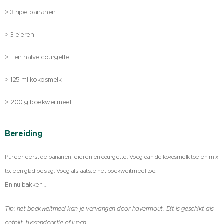
> 3 rijpe bananen
> 3 eieren
> Een halve courgette
> 125 ml kokosmelk
> 200 g boekweitmeel
Bereiding
Pureer eerst de bananen, eieren en courgette. Voeg dan de kokosmelk toe en mix
tot een glad beslag. Voeg als laatste het boekweitmeel toe.
En nu bakken….
Tip: het boekweitmeel kan je vervangen door havermout.
Dit is geschikt als
ontbijt, tussendoortje of lunch.