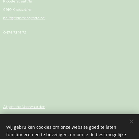
Kloosterstraat 71a
9910 Knesselare
hello@celinedegroote.be
0476 73 16 72
Algemene Voorwaarden
Privacybeleid
Wij gebruiken cookies om onze website goed te laten
functioneren en te beveiligen, en om je de best mogelijke
Volg me op
Facebook
of
Instagram