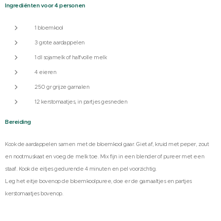
Ingrediënten voor 4 personen
1 bloemkool
3 grote aardappelen
1 dl sojamelk of halfvolle melk
4 eieren
250 gr grijze garnalen
12 kerstomaatjes, in partjes gesneden
Bereiding
Kook de aardappelen samen met de bloemkool gaar. Giet af, kruid met peper, zout
en nootmuskaat en voeg de melk toe. Mix fijn in een blender of pureer met een
staaf. Kook de eitjes gedurende 4 minuten en pel voorzichtig.
Leg het eitje bovenop de bloemkoolpuree, doe er de garnaaltjes en partjes
kerstomaatjes bovenop.