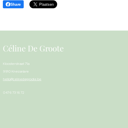
Share
Céline De Groote
Kloosterstraat 71a
9910 Knesselare
hello@celinedegroote.be
0476 73 16 72